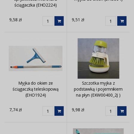
ściągaczka (EHO2224)
9,58 zł
9,51 zł
Myjka do okien ze
Szczotka myjka z
ściągaczką teleskopową
podstawką i pojemnikiem
(EHO1924)
na płyn (EKW00400_2J )
7,74 zł
9,98 zł