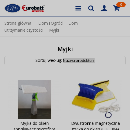
0
Strona główna
Dom i Ogród
Dom
Utrzymanie czystości
Myjki
Myjki
Sortuj według:
Myjka do okien
Dwustronna magnetyczna
spryskiwacz microfibra
myjka do okien (EHO304)