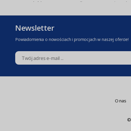
podpórki 3
antypoślizgowa
płomień 5
sztuki (MB-
15x15 (PND-
(MB-
8170_EKW1525P)
6918)
12302_EPY
Newsletter
Powiadomienia o nowościach i promocjach w naszej ofercie!
O nas
©