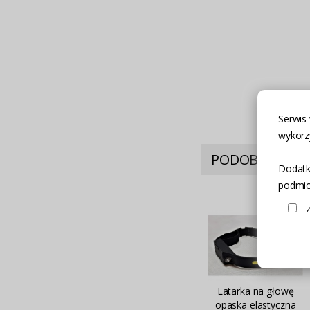
Serwis 
wykorz
PODOBNE PRO
Dodatk
podmiot
Latarka na głowę
opaska elastyczna