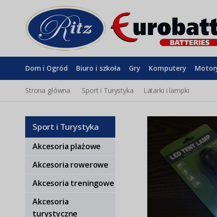
Dom i Ogród
Biuro i szkoła
Gry
Komputery
Motor
Strona główna
Sport i Turystyka
Latarki i lampki
Sport i Turystyka
Akcesoria plażowe
Akcesoria rowerowe
Akcesoria treningowe
Akcesoria
turystyczne