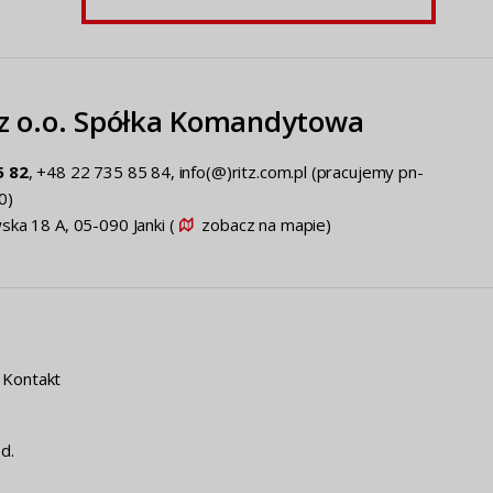
zor
J2943_KQ0277)
.z o.o. Spółka Komandytowa
5 82
, +48 22 735 85 84, info(@)ritz.com.pl
(pracujemy pn-
0)
ska 18 A, 05-090 Janki (
zobacz na mapie
)
Kontakt
d.