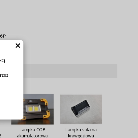
q6P
cji.
rzez
Lampka COB
Lampka solarna
B
akumulatorowa
krawędziowa