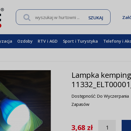
Zał
SZUKAJ
yzacja
Ozdoby
RTV i AGD
Sport i Turystyka
Telefony i Ak
Lampka kemping 
11332_ELT00001
Dostępność:
Do Wyczerpania
Zapasów
3,68 zł