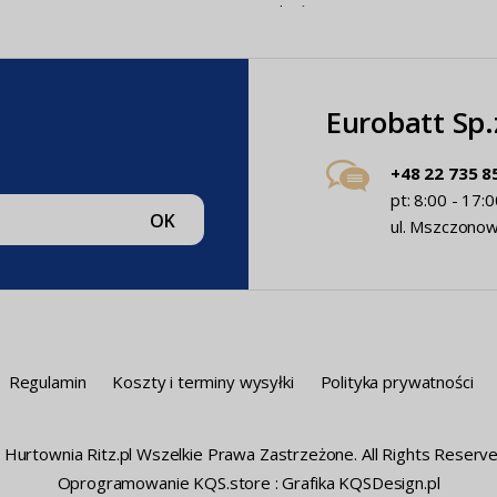
(MB-
szt
wykończony
cm. mix w
0130_KQ0195)
falbanką długi
gruby
61P)
(MJ9496_3180)
(MJ3647_M
Eurobatt Sp
+48 22 735 8
pt: 8:00 - 17:0
OK
ul. Mszczonow
Regulamin
Koszty i terminy wysyłki
Polityka prywatności
 Hurtownia Ritz.pl Wszelkie Prawa Zastrzeżone. All Rights Reserve
Oprogramowanie KQS.store
:
Grafika KQSDesign.pl