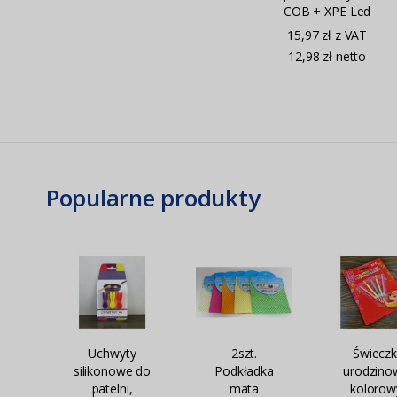
COB + XPE Led
(ELT366P)
15,97 zł z VAT
12,98 zł netto
Popularne produkty
Uchwyty
2szt.
Świeczk
silikonowe do
Podkładka
urodzino
patelni,
mata
kolorow