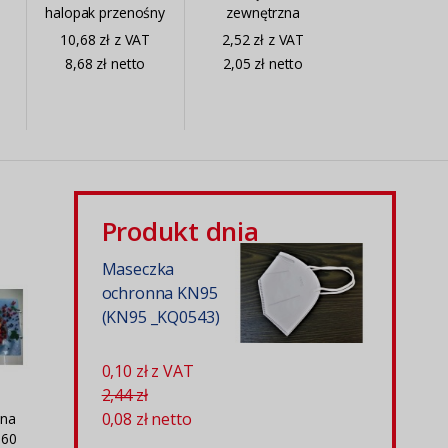
-
halopak przenośny
zewnętrzna
(MB-
(ELT941P)
10,68 zł z VAT
2,52 zł z VAT
14131_ELT1115P)
8,68 zł netto
2,05 zł netto
Produkt dnia
Maseczka
ochronna KN95
(KN95 _KQ0543)
0,10 zł z VAT
2,44 zł
0,08 zł
netto
 na
 60