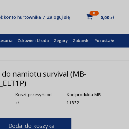
0
óż konto hurtownika
/
Zaloguj się
0,00 zł
cesoria
Zdrowie i Uroda
Zegary
Zabawki
Pozostałe
do namiotu survival (MB-
_ELT1P)
Koszt przesyłki od -
Kod produktu MB-
zł
11332
Dodaj do koszyka