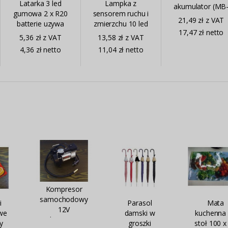
Latarka 3 led
Lampka z
akumulator (MB
gumowa 2 x R20
sensorem ruchu i
14048)
21,49 zł z VAT
batterie uzywa
zmierzchu 10 led
17,47 zł netto
(RL001)
(MJ-KQ0250)
5,36 zł z VAT
13,58 zł z VAT
4,36 zł netto
11,04 zł netto
Kompresor
samochodowy
i
Parasol
Mata
12V
we
damski w
kuchenna
aluminiowy
y
groszki
stoł 100 x